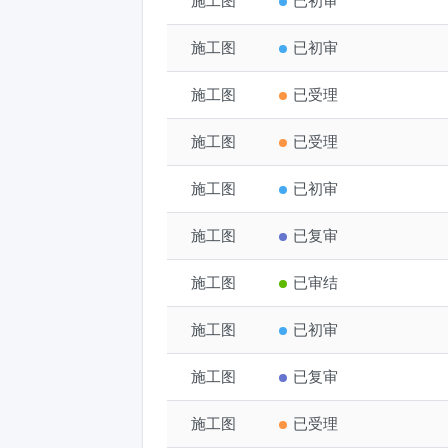
施工图
庆云迪趣欢乐水镇投资开发
已初审
施工图
武城县实验中学体育训练
已初审
施工图
年产10万吨干酪及高端
已受理
施工图
阳光艺境锦园9#、11#、1
已受理
施工图
宁津县时集镇乡村振兴产
已初审
施工图
德州玉鑫智能科技园项目
已复审
施工图
山东宝莱制罐有限公司仓
已审结
施工图
整车牵引碰撞实验室建设
已初审
施工图
年产5万吨粉末涂料项目-变更
已复审
施工图
鲁北发行中心文化综合体
已受理