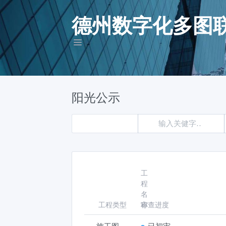
德州数字化多图
阳光公示
工
程
名
工程类型
称
审查进度