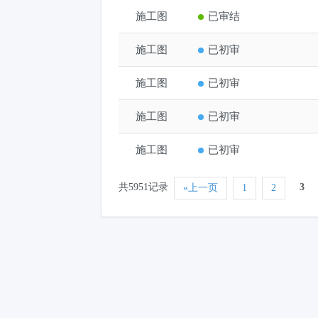
施工图
夏津县西部绿色工业园区
已审结
施工图
夏津县西部绿色工业园区
已初审
施工图
临邑县邢侗公园东片区棚户区
已初审
施工图
山东宇腾汽车部件有限公司汽
已初审
施工图
德城区养老示范项目外墙装修
已初审
共5951记录
3
«上一页
1
2